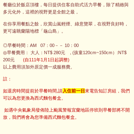
餐廳位於飯店頂樓，每日提供住客自助式活力早餐，除了精緻與
多元化外，這裡的視野更是全館之最，
在你享用餐點之餘，欣賞山嵐輕煙、綠意覽翠，在視野良好時，
更可遠眺蘭陽地標「龜山島」。
◎早餐時間：AM 07：00－－ 10：00
◎早餐費用： 大人：NT$ 280元 , (孩童120cm~150cm）:NT$
200元
(自111年1月1日起調整)
以上費用須加外原定價一成服務費。
註：
如退房時間提前於早餐時間,請
入住前一日
來電告知訂房組，我們
可以為您更換為西式麵包餐盒。
如遇中央氣象局發佈陸上颱風警報宜蘭地區停班則早餐部將不開
放，我們將會為您準備西式麵包餐盒。