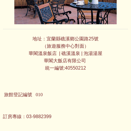
地址：宜蘭縣礁溪鄉公園路25號
（旅遊服務中心對面）
華閣溫泉飯店
| 礁溪溫泉 | 泡湯湯屋
華閣大飯店有限公司
統一編號:40550212
旅館登記編號 010
訂房專線：03-9882399