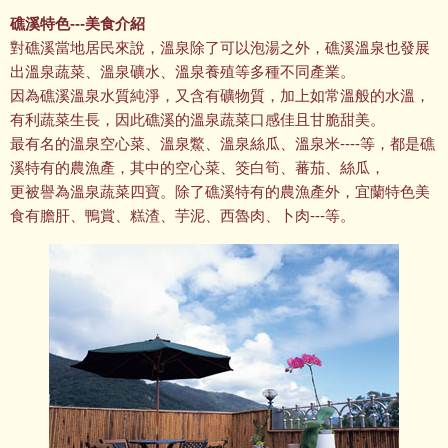
礁溪特色---美食介紹
對礁溪當地居民來說，溫泉除了可以泡湯之外，礁溪溫泉也發展
出溫泉蔬菜、溫泉礦水、溫泉養殖等多種不同產業。
因為礁溪溫泉水質純淨，又含有礦物質，加上如常溫般的水溫，
有利蔬菜生長，因此礁溪的溫泉蔬菜口感佳且甘脆甜美。
最有名的溫泉空心菜、溫泉鱉、溫泉絲瓜、溫泉米----等，都是礁
溪特有的農漁產，其中的空心菜、筊白筍、蕃茄、絲瓜，
更被譽為溫泉蔬菜四寶。除了礁溪特有的農漁產外，宜蘭特色美
食有膽肝、鴨賞、糕渣、芋泥、西魯肉、卜肉---等。